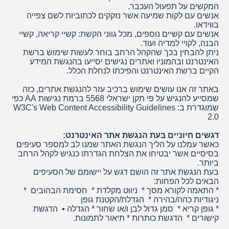
המקשים על תפעול העכבר.
אנשים עם לקות שמיעה אשר נזקקים לכתוביות לשם צפייה
בווידאו.
אנשים עם קשיים נוספים, מכל גווני הקשת: קשיי קריאה, קשיי
הבנה, לקויי למדיה ועוד.
ניתן להבחין בכך שהקהל הרחב בוחר לעשות שימוש ברשת
האינטרנט ובהמוניו ואתרים נגישים יסייעו בהנגשת המידע
הקיים ברשת האינטרנט והפיכתו לנחלת הכלל.
באתר זה אנו עושים שימוש ברכיב עזר להנגשת אתרים, כזה
שמסייע להנגיש על פי תקן ישראלי 5568 ברמת נגישות AA כפי
שמוגדרת ב: W3C's Web Content Accessibility Guidelines
2.0
דגשים חיוניים בעת הנגשת אתר האינטרנט:
כאשר עמלנו על הליך הנגשת האתר שמנו לב למספר סעיפים
בסיסיים אשר יבטיחו את הצלחת הגדרתו כנגיש לקהל הרחב
ביותר.
בעת הנגשת אתר זה הושם דגש על יישומם של הסעיפים
הבאים לכל הפחות:
* התאמה לקורא מסך * ניווט מקלדת * חסימת הבהובים *
ניגודיות כהה/בהירה * הגדלת/הקטנת גופן
* גופן קריא * סמן גדול לבן ו/או שחור * הגדלה ▪ הדגשת
קישורים * הדגשת כותרות * תיאור לתמונות.