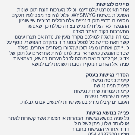
סייגים לנגישות
אתר האינטרנט שלנו דינמי וכולל מערכות הזנת תוכן שונות
הפועלות בשיטת WYSIWYG. עלול להיווצר מצב לפיו חלקים
מסוימים בדפי תוכן דינמיים אלה כוללים רכיבים שיישומון
ההנגשה לא הצליח להנגיש בצורה כוללת כך שאפשר
התערבות בקוד האתר מצדנו.
במידה ונתגלה למולכם מקרה מעין זה, נודה אם תצרו עימנו
קשר וזאת כדי שנוכל לטפל בסוגיה זו בהקדם האפשרי. נוסף על
כן, ייתכן ואתרנו מציג תוכן שמקורו באתרים אחרים, כאלה
שטרם הונגשו, כאשר אין ביכולתנו להיות אחראיים על תוכן של
צד ג', אך למרות זאת נשמח לקבל הערות בנושא, באמצעות
פניה אל הגורם הנוסף והסבת תשומת ליבו לנושא.
הסדרי נגישות בעסק
קיימת כניסה נגישה
קיימת חניה נגישה
קיימות עמדות שירות נגישות
קיימים שרותים נגישים
העובדים קיבלו מידע בנושא שרות לאנשים עם מוגבלות.
פנייה בנושא נגישות
כל פניה בנושא נגישות, הבהרות או הצעות אשר קשורות לאתר
או לעסק שלנו, ניתן לשלוח ל:
דרור אחראי הנגישות בחברה
טלפון 054-4387300⁩